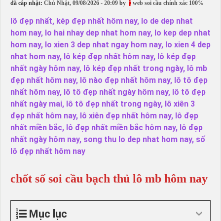
đã câp nhật:
Chủ Nhật, 09/08/2026 - 20:09
by
web soi cầu chính xác 100%
lô đẹp nhất, kép đẹp nhất hôm nay, lo de dep nhat
hom nay, lo hai nhay dep nhat hom nay, lo kep dep nhat
hom nay, lo xien 3 dep nhat ngay hom nay, lo xien 4 dep
nhat hom nay, lô kép đẹp nhất hôm nay, lô kép đẹp
nhất ngày hôm nay, lô kép đẹp nhất trong ngày, lô mb
đẹp nhất hôm nay, lô nào đẹp nhất hôm nay, lô tô đẹp
nhất hôm nay, lô tô đẹp nhất ngày hôm nay, lô tô đẹp
nhất ngày mai, lô tô đẹp nhất trong ngày, lô xiên 3
đẹp nhất hôm nay, lô xiên đẹp nhất hôm nay, lô đẹp
nhất miền bắc, lô đẹp nhất miền bắc hôm nay, lô đẹp
nhất ngày hôm nay, song thu lo dep nhat hom nay, số
lô đẹp nhất hôm nay
chốt số soi cầu bạch thủ lô mb hôm nay
Mục lục