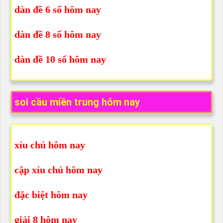
dàn đề 6 số hôm nay
dàn đề 8 số hôm nay
dàn đề 10 số hôm nay
soi cầu miền trung hôm nay
xỉu chủ hôm nay
cặp xỉu chủ hôm nay
đặc biệt hôm nay
giải 8 hôm nay