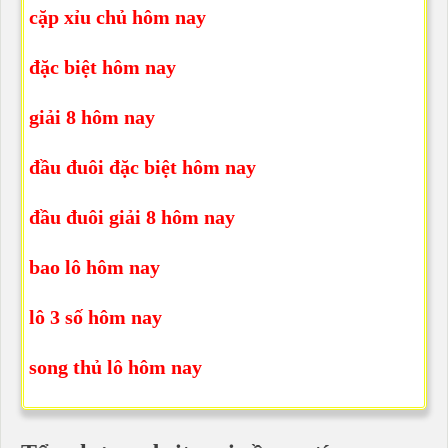
cặp xỉu chủ hôm nay
đặc biệt hôm nay
giải 8 hôm nay
đầu đuôi đặc biệt hôm nay
đầu đuôi giải 8 hôm nay
bao lô hôm nay
lô 3 số hôm nay
song thủ lô hôm nay