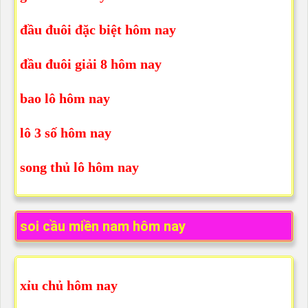
đầu đuôi đặc biệt hôm nay
đầu đuôi giải 8 hôm nay
bao lô hôm nay
lô 3 số hôm nay
song thủ lô hôm nay
soi cầu miền nam hôm nay
xỉu chủ hôm nay