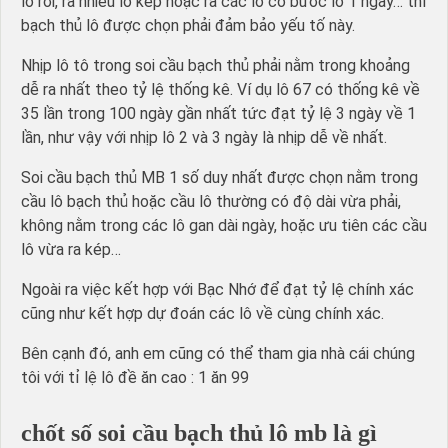
lô rơi, ra nhiều lô kép hoặc ra các lô có bước lô 1 ngày… thì
bạch thủ lô được chọn phải đảm bảo yếu tố này.
Nhịp lô tô trong soi cầu bạch thủ phải nằm trong khoảng
dễ ra nhất theo tỷ lệ thống kê. Ví dụ lô 67 có thống kê về
35 lần trong 100 ngày gần nhất tức đạt tỷ lệ 3 ngày về 1
lần, như vậy với nhịp lô 2 và 3 ngày là nhịp dễ về nhất.
Soi cầu bạch thủ MB 1 số duy nhất được chọn nằm trong
cầu lô bạch thủ hoặc cầu lô thường có độ dài vừa phải,
không nằm trong các lô gan dài ngày, hoặc ưu tiên các cầu
lô vừa ra kép…
Ngoài ra việc kết hợp với Bạc Nhớ để đạt tỷ lệ chính xác
cũng như kết hợp dự đoán các lô về cùng chính xác.
Bên cạnh đó, anh em cũng có thể tham gia nhà cái chúng
tôi
với tỉ lệ lô đề ăn cao : 1 ăn 99
chốt số soi cầu bạch thủ lô mb là gì