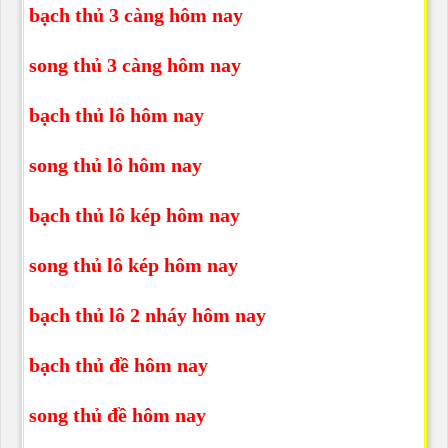
bạch thủ 3 càng hôm nay
song thủ 3 càng hôm nay
bạch thủ lô hôm nay
song thủ lô hôm nay
bạch thủ lô kép hôm nay
song thủ lô kép hôm nay
bạch thủ lô 2 nháy hôm nay
bạch thủ đề hôm nay
song thủ đề hôm nay