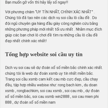
Bạn muốn gỡ vốn thì hãy lấy số ngay!!
Với phương châm “UY TÍN NHẤT, CHÍNH XÁC NHẤT” .
Chúng tôi đã tạo nên các dịch vụ soi cầu lô cầu đề . Do
đội ngũ chuyên gia hàng đầu giày công nghiên cứu bằng
những phương pháp mới nhất tối ưu nhất . Nhằm mục đích
giúp các bạn chơi lô chơi đề tìm ra những cầu lô cầu đề
đẹp nhất chính xác nhất!
Tổng hợp website soi cầu uy tín
Dịch vụ soi cau sẽ dự đoán xổ số miền bắc chính xác nhất.
chúng tôi là web dự đoán xsmb uy tín nhất miền bắc.
Trang soi cầu xsmb cam kết cau mb cực đẹp, cầu chạy
đều, tập hợp nhiều webise như: rong bach kim , du doan
xsmb , rongbachkim, soi cau xsmb , soi cau mb , dự đoán
xổ số miền bắc, soi cau xsmb win2888 , soi cau mien phi
888 , dự đoán xổ số miền nam