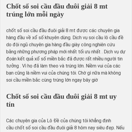
Chốt số soi cầu đầu đuôi giải 8 mt
trúng lớn mỗi ngày
chốt số soi cầu đầu đuôi giải 8 mt được các chuyên gia
hàng đầu về xổ số khuyên dùng. Dịch vụ soi cầu lô cầu đề
do đội ngũ chuyên gia hàng đầu giày công nghiên cứu
bằng những phương pháp mới nhất tối ưu nhất . Dịch vụ dự
đoán kết quả xổ số miền bắc đã được rất nhiều người tin
tưởng . Vì họ đã làm theo và trúng lớn. Niềm vui của các
bạn cũng là niềm vui của chúng tôi. Chờ gì nữa mà không
soi cầu miền bắc cùng trúng lớn ngay bây giờ
Chốt số soi cầu đầu đuôi giải 8 mt uy
tín
Các chuyên gia của Lô Đề của chúng tôi khẳng định
cầu chốt số soi cầu đầu đuôi giải 8 hôm nay siêu đẹp. Nếu