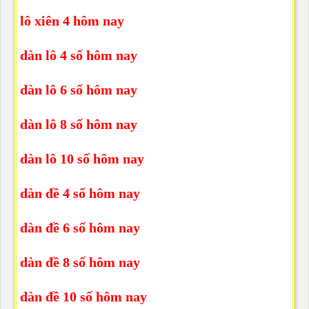
lô xiên 4 hôm nay
dàn lô 4 số hôm nay
dàn lô 6 số hôm nay
dàn lô 8 số hôm nay
dàn lô 10 số hôm nay
dàn đề 4 số hôm nay
dàn đề 6 số hôm nay
dàn đề 8 số hôm nay
dàn đề 10 số hôm nay