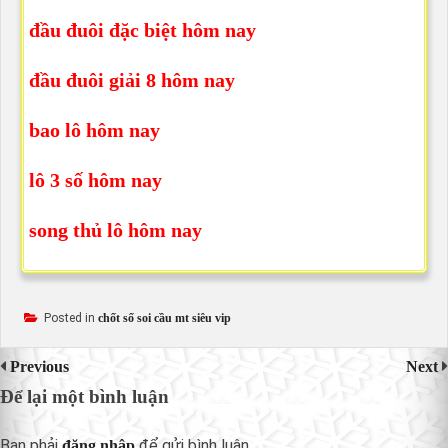
đầu đuôi đặc biệt hôm nay
đầu đuôi giải 8 hôm nay
bao lô hôm nay
lô 3 số hôm nay
song thủ lô hôm nay
Posted in
chốt số soi cầu mt siêu vip
Previous
Next
Để lại một bình luận
Bạn phải
để gửi bình luận.
đăng nhập