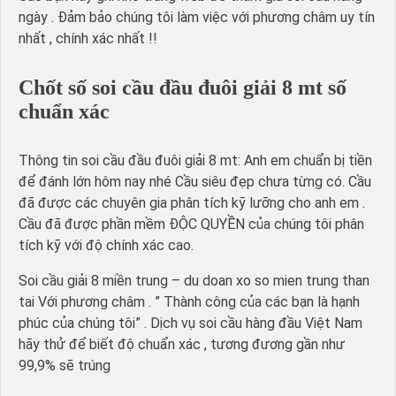
ngày . Đảm bảo chúng tôi làm việc với phương châm uy tín
nhất , chính xác nhất !!
Chốt số soi cầu đầu đuôi giải 8 mt số
chuẩn xác
Thông tin soi cầu đầu đuôi giải 8 mt: Anh em chuẩn bị tiền
để đánh lớn hôm nay nhé Cầu siêu đẹp chưa từng có. Cầu
đã được các chuyên gia phân tích kỹ lưỡng cho anh em .
Cầu đã được phần mềm ĐỘC QUYỀN của chúng tôi phân
tích kỹ với độ chính xác cao.
Soi cầu giải 8 miền trung – du doan xo so mien trung than
tai Với phương châm . ” Thành công của các bạn là hạnh
phúc của chúng tôi” . Dịch vụ soi cầu hàng đầu Việt Nam
hãy thử để biết độ chuẩn xác , tương đương gần như
99,9% sẽ trúng