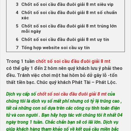
Chốt số soi cầu đầu đuôi giải 8 mt siêu vip
Chốt số soi cầu đầu đuôi giải 8 mt số chuẩn
xác
Chốt số soi cầu đầu đuôi giải 8 mt trúng lớn
mỗi ngày
Chốt số soi cầu đầu đuôi giải 8 mt uy tín
Tổng hợp website soi cầu uy tín
Trong 1 tuần
chốt số soi cầu đầu đuôi giải 8 mt
có thể gãy 1 đến 2 hôm nên quý khách lưu ý phải theo
đều. Tránh việc chơi một hai hôm bỏ dở gây lỗ -tổn
thất tiền bạc. Chúc quý khách Phát Tài – Phát Lộc.
Dịch vụ cấp số
chốt số soi cầu đầu đuôi giải 8 mt
của
chúng tôi là dịch vụ số mất phí nhưng có tỷ lệ trúng cao ,
tất cả những con số dựa trên các công cụ tính toán điện
tử và con người . Bạn hãy hợp tác với chúng tôi ít nhất 04
ngày trong 1 tuần. Chắc chắn bạn sẽ có lãi lớn. Dịch vụ
giúp khách hàng tham khảo số về kết quả cầu miền bắc