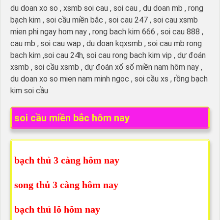
du doan xo so , xsmb soi cau , soi cau , du doan mb , rong
bạch kim , soi cầu miền bắc , soi cau 247 , soi cau xsmb
mien phi ngay hom nay , rong bach kim 666 , soi cau 888 ,
cau mb , soi cau wap , du doan kqxsmb , soi cau mb rong
bach kim ,soi cau 24h, soi cau rong bach kim vip , dự đoán
xsmb , soi cầu xsmb , dự đoán xổ số miền nam hôm nay ,
du doan xo so mien nam minh ngoc , soi cầu xs , rồng bạch
kim soi cầu
soi cầu miền bắc hôm nay
bạch thủ 3 càng hôm nay
song thủ 3 càng hôm nay
bạch thủ lô hôm nay