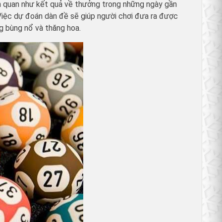
ên quan như kết quả về thưởng trong những ngày gần
Việc dự đoán dàn đề sẽ giúp người chơi đưa ra được
 bùng nổ và thăng hoa.