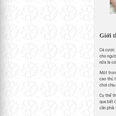
Giới t
Cá cược 
cho ngườ
nữa là có
Một tron
cao thủ 
chơi chịu
Cụ thể t
qua bất 
cần phải