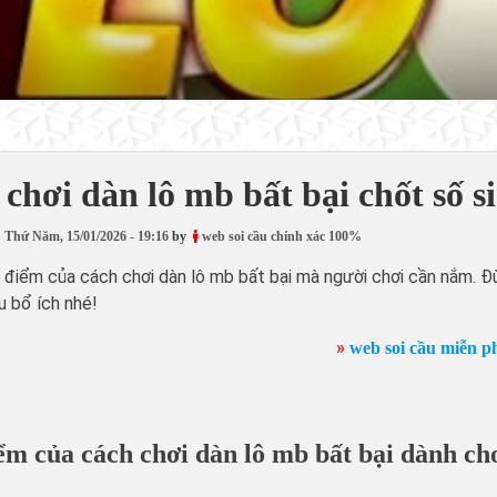
 chơi dàn lô mb bất bại chốt số s
:
Thứ Năm, 15/01/2026 - 19:16
by
web soi cầu chính xác 100%
 điểm của cách chơi dàn lô mb bất bại mà người chơi cần nắm. Đ
u bổ ích nhé!
»
web soi cầu miễn p
ểm của cách chơi dàn lô mb bất bại dành ch