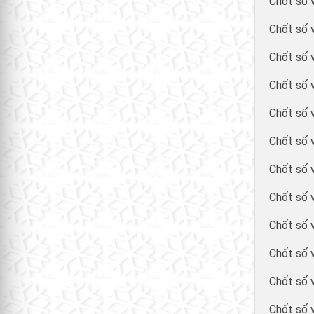
Chốt số 
Chốt số 
Chốt số 
Chốt số 
Chốt số 
Chốt số 
Chốt số 
Chốt số 
Chốt số 
Chốt số 
Chốt số 
Chốt số 