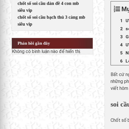
chốt số soi cầu dàn đề 4 con mb
Mụ
siêu vip
chốt số soi cầu bạch thủ 3 càng mb
Ư
siêu vip
s
G
Phản hồi gần đây
Ư
Không có bình luận nào để hiển thị.
N
L
Bất cứ n
những phầ
viết hôm
soi c
Chốt số 