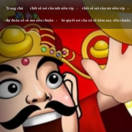
Skip
to
Trang chủ
chốt số soi cầu mb siêu vip
chốt số soi cầu mt siêu vip
content
dự đoán xổ số mn siêu chuẩn
bí quyết soi cầu xổ số hôm nay siêu chuẩn