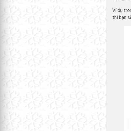
Ví dụ tr
thì bạn s