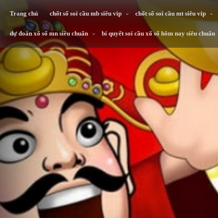
Skip
to
Trang chủ
chốt số soi cầu mb siêu vip
chốt số soi cầu mt siêu vip
content
dự đoán xổ số mn siêu chuẩn
bí quyết soi cầu xổ số hôm nay siêu chuẩn