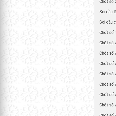
Chốt số 
Soi cầu 
Soi cầu 
Chốt số 
Chốt số 
Chốt số 
Chốt số 
Chốt số 
Chốt số 
Chốt số 
Chốt số 
Chốt số 