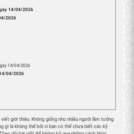
ngày 14/04/2026
04/2026
 ngày 14/04/2026
 14/04/2026
viết giới thiệu. Không giống như nhiều người lầm tưởng
g gì là không thể bởi vì bạn có thể chưa biết các kỹ
n. Theo dõi bài viết để không bỏ qua những cách thức