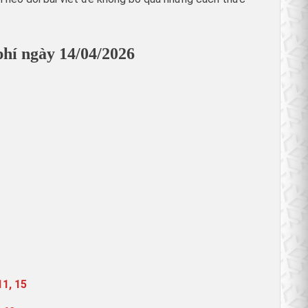
phí ngày 14/04/2026
11, 15