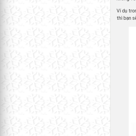
Ví dụ tr
thì bạn s