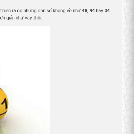
át hiện ra có những con số không về như
48
,
94
hay
04
ơn giản như vậy thôi.