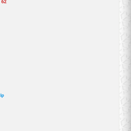
, 62
vip