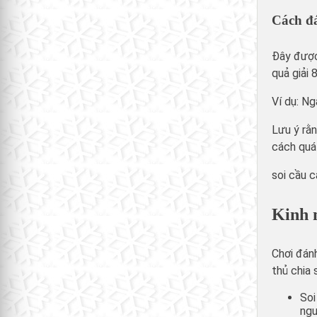
Cách đá
Đây được 
quả giải
Ví dụ: N
Lưu ý rằn
cách quá 
soi cầu 
Kinh 
Chơi đán
thủ chia 
Soi
ngư