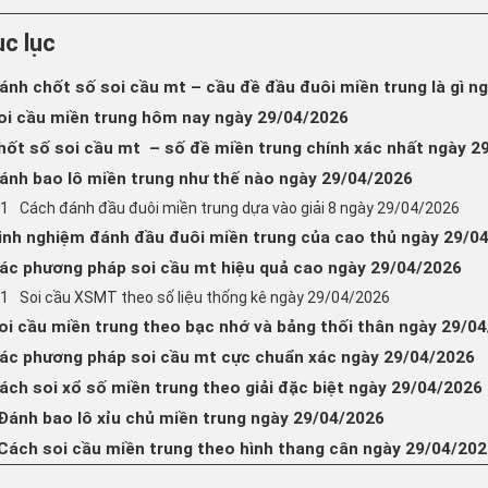
c lục
ánh chốt số soi cầu mt – cầu đề đầu đuôi miền trung là gì n
oi cầu miền trung hôm nay ngày 29/04/2026
hốt số soi cầu mt – số đề miền trung chính xác nhất ngày 2
ánh bao lô miền trung như thế nào ngày 29/04/2026
Cách đánh đầu đuôi miền trung dựa vào giải 8 ngày 29/04/2026
inh nghiệm đánh đầu đuôi miền trung của cao thủ ngày 29/0
ác phương pháp soi cầu mt hiệu quả cao ngày 29/04/2026
Soi cầu XSMT theo số liệu thống kê ngày 29/04/2026
oi cầu miền trung theo bạc nhớ và bảng thối thân ngày 29/0
ác phương pháp soi cầu mt cực chuẩn xác ngày 29/04/2026
ách soi xổ số miền trung theo giải đặc biệt ngày 29/04/2026
Đánh bao lô xỉu chủ miền trung ngày 29/04/2026
Cách soi cầu miền trung theo hình thang cân ngày 29/04/20