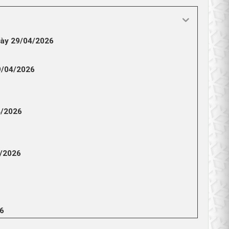
gày 29/04/2026
9/04/2026
4/2026
4/2026
26