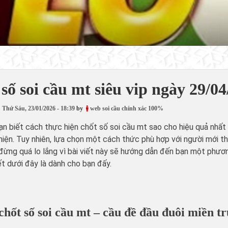
 số soi cầu mt siêu vip ngày 29/0
:
Thứ Sáu, 23/01/2026 - 18:39
by
web soi cầu chính xác 100%
n biết cách thực hiện chốt số soi cầu mt
sao cho hiệu quả nhất
iện. Tuy nhiên, lựa chọn một cách thức phù hợp với người mới th
 đừng quá lo lắng vì bài viết này sẽ hướng dẫn đến bạn một phươ
iết dưới đây là dành cho bạn đấy.
hốt số soi cầu mt – cầu đề đầu đuôi miền tr