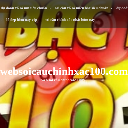
dự đoán xổ số mn siêu chuẩn
soi cầu xổ số miền bắc siêu chuẩn
dự đoá
lô đẹp hôm nay vip
soi cầu chính xác nhất hôm nay
websoicauchinhxac100.com
web soi cầu chính xác 100%