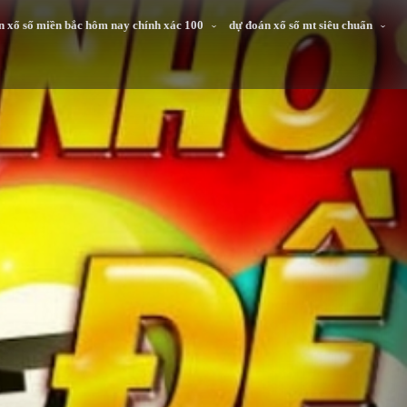
n xổ số miền bắc hôm nay chính xác 100
dự đoán xổ số mt siêu chuẩn