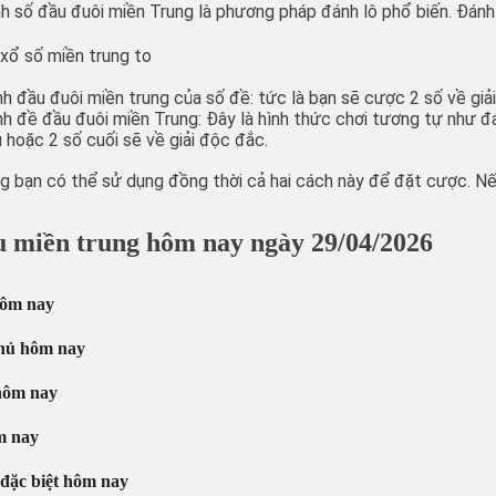
h số đầu đuôi miền Trung là phương pháp đánh lô phổ biến. Đánh 
xổ số miền trung to
h đầu đuôi miền trung của số đề: tức là bạn sẽ cược 2 số về giả
h đề đầu đuôi miền Trung: Đây là hình thức chơi tương tự như 
 hoặc 2 số cuối sẽ về giải độc đắc.
g bạn có thể sử dụng đồng thời cả hai cách này để đặt cược. Nếu
ầu miền trung hôm nay ngày 29/04/2026
hôm nay
chủ hôm nay
 hôm nay
m nay
 đặc biệt hôm nay