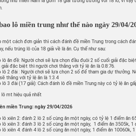
ống như miền Nam là gồm 18 giải tương đương với 18 lô, vì vậy c
.
bao lô miền trung như thế nào ngày 29/04/2
 một cách đơn giản thì cách đánh đề miền Trung trong cách đánh 
y, nếu trúng lô của 18 giải về là ăn. Cụ thể như sau:
 lô ăn đề: Người chơi sẽ lựa chọn đầu đuôi 2 số cuối giải đặc biệ
 giải đặc biệt thì người chơi thắng với tỷ lệ ăn là 0.8:76.
 lô 2 đài : Người chơi sẽ lựa chọn 2 số để tham gia dự thưởng. Nế
 sẽ thắng với tỷ lệ ăn là 1:3.4
 lô 3 đài (17 giải): Cách đánh lô đề miền Trung này có tỷ lệ ăn g
 lô mt hiệu quả nhất
iên miền Trung: ngày 29/04/2026
 lô xiên 2: đánh 2 lô 2 số cùng ăn một ngày, có tỷ lệ 1 điểm ăn 
 lô xiên 3: đánh 3 lô 2 số cùng ăn một ngày, 1 điểm ăn 3505k, 1 
 lô xiên 4: đánh 4 lô 2 số cùng ăn một ngày, 1 điểm ăn 10060k, 1