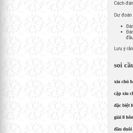
Cách đán
Dự đoán 
Đán
Đán
đầu
Lưu ý rằn
soi c
xỉu chủ 
cặp xỉu 
đặc biệt
giải 8 hô
đầu đuôi