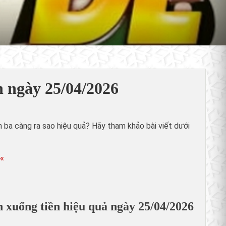
n ngày 25/04/2026
ba càng ra sao hiệu quả? Hãy tham khảo bài viết dưới
«
 xuống tiền hiệu quả ngày 25/04/2026