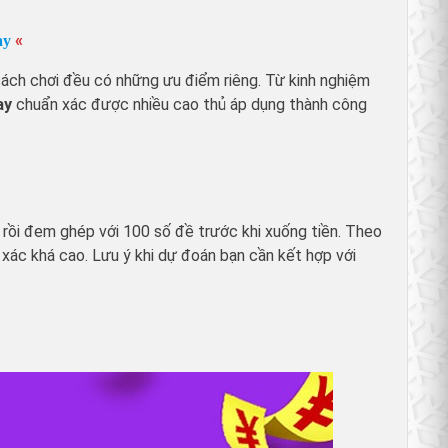
«
ay
 cách chơi đều có những ưu điểm riêng. Từ kinh nghiệm
ay
chuẩn xác được nhiều cao thủ áp dụng thành công
rồi đem ghép với 100 số đề trước khi xuống tiền. Theo
n xác khá cao. Lưu ý khi dự đoán bạn cần kết hợp với