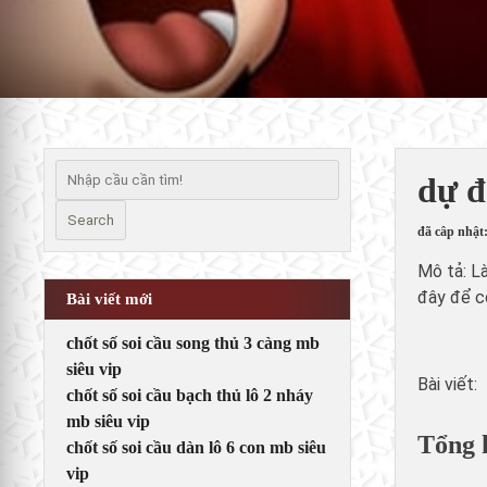
dự đ
Search
đã câp nhật
Mô tả: L
đây để có
Bài viết mới
chốt số soi cầu song thủ 3 càng mb
siêu vip
Bài viết:
chốt số soi cầu bạch thủ lô 2 nháy
mb siêu vip
Tổng k
chốt số soi cầu dàn lô 6 con mb siêu
vip