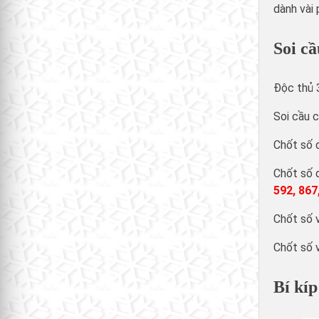
dành vài 
Soi c
Độc thủ 
Soi cầu 
Chốt số 
Chốt số 
592, 867
Chốt số 
Chốt số 
Bí kí