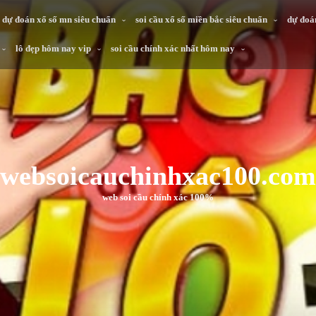
dự đoán xổ số mn siêu chuẩn
soi cầu xổ số miền bắc siêu chuẩn
dự đoá
lô đẹp hôm nay vip
soi cầu chính xác nhất hôm nay
websoicauchinhxac100.com
web soi cầu chính xác 100%