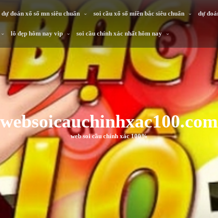
dự đoán xổ số mn siêu chuẩn
soi cầu xổ số miền bắc siêu chuẩn
dự đoá
lô đẹp hôm nay vip
soi cầu chính xác nhất hôm nay
websoicauchinhxac100.com
web soi cầu chính xác 100%