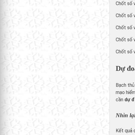
Chốt số 
Chốt số 
Chốt số 
Chốt số 
Chốt số 
Dự đo
Bạch thủ 
mạo hiểm 
cần
dự đ
Nhìn lạ
Kết quả 