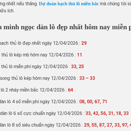
ởng nhất nếu thắng.
mà chúng tôi sắ
Dự đoán bạch thủ lô miền bắc
ữu ích.
ầu minh ngọc dàn lô đẹp nhất hôm nay miễn 
bạch thủ lô đẹp nhất ngày 12/04/2026 :
29
 thủ lô kép mb hôm nay 12/04/2026 :
11
 thủ lô miễn phí ngày 12/04/2026 :
33, 25
song thủ lô kép hôm nay 12/04/2026 :
33 – 33
 lô 2 nháy miền bắc 12/04/2026 :
64
dàn lô 4 số miễn phí ngày 12/04/2026 :
08, 00, 67, 71
dàn lô 6 số cực chuẩn ngày 12/04/2026 :
33, 42, 56, 31, 18, 33
dàn lô 8 số siêu chuẩn ngày 12/04/2026 :
29, 55, 87, 27, 33, 97, 