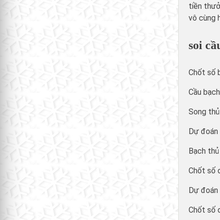
tiền thư
vô cùng h
soi c
Chốt số 
Cầu bạch
Song thủ
Dự đoán 
Bạch thủ
Chốt số 
Dự đoán 
Chốt số 