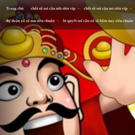
Skip
to
Trang chủ
chốt số soi cầu mb siêu vip
chốt số soi cầu mt siêu vip
content
dự đoán xổ số mn siêu chuẩn
bí quyết soi cầu xổ số hôm nay siêu chuẩn