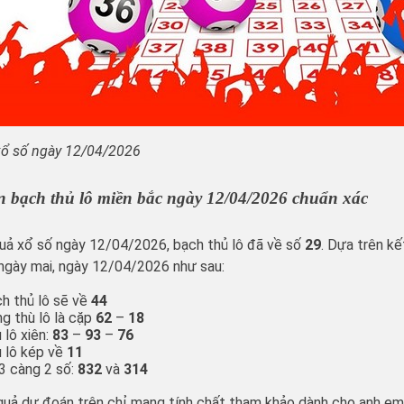
xổ số ngày 12/04/2026
 bạch thủ lô miền bắc ngày 12/04/2026 chuẩn xác
quả xổ số ngày 12/04/2026, bạch thủ lô đã về số
29
. Dựa trên kế
ngày mai, ngày 12/04/2026 như sau:
h thủ lô sẽ về
44
g thù lô là cặp
62
–
18
 lô xiên:
83
–
93
–
76
 lô kép về
11
3 càng 2 số:
832
và
314
quả dự đoán trên chỉ mang tính chất tham khảo dành cho anh em