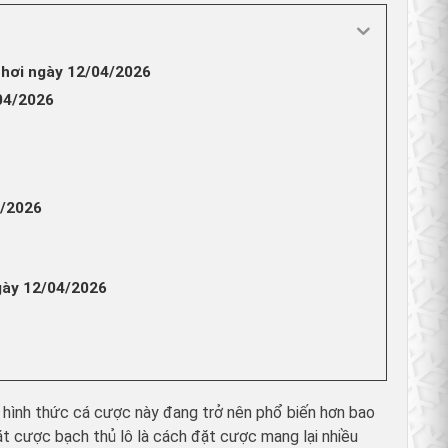
chơi ngày 12/04/2026
04/2026
4/2026
gày 12/04/2026
, hình thức cá cược này đang trở nên phổ biến hơn bao
ặt cược bạch thủ lô là cách đặt cược mang lại nhiều