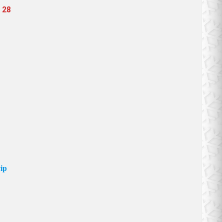
, 28
vip