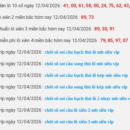
dàn lô 10 số ngày 12/04/2026 :
41, 00, 61, 58, 00, 24, 75, 62, 43
lô xiên 2 miền bắc hôm nay 12/04/2026 :
89, 73
chuẩn lô xiên 3 miền bắc hôm nay 12/04/2026 :
89, 30, 91
miễn phí lô xiên 4 miền bắc hôm nay 12/04/2026 :
79, 85, 97, 07
víp ngày 12/04/2026 :
chốt số soi cầu bạch thủ lô mb siêu vip
víp ngày 12/04/2026 :
chốt số soi cầu song thủ lô mb siêu vip
víp ngày 12/04/2026 :
chốt số soi cầu bạch thủ lô kép mb siêu vip
víp ngày 12/04/2026 :
chốt số soi cầu song thủ lô kép mb siêu vip
víp ngày 12/04/2026 :
chốt số soi cầu bạch thủ lô 2 nháy mb siêu 
víp ngày 12/04/2026 :
chốt số soi cầu lô xiên 2 mb siêu vip
víp ngày 12/04/2026 :
chốt số soi cầu lô xiên 3 mb siêu vip