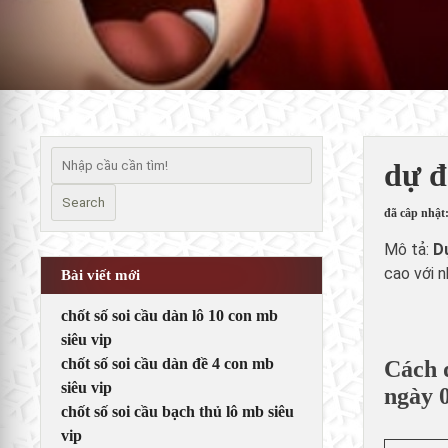
dự đ
Search
đã câp nhật
Mô tả:
D
cao với 
Bài viết mới
chốt số soi cầu dàn lô 10 con mb
siêu vip
chốt số soi cầu dàn đề 4 con mb
Cách 
siêu vip
ngày 
chốt số soi cầu bạch thủ lô mb siêu
vip