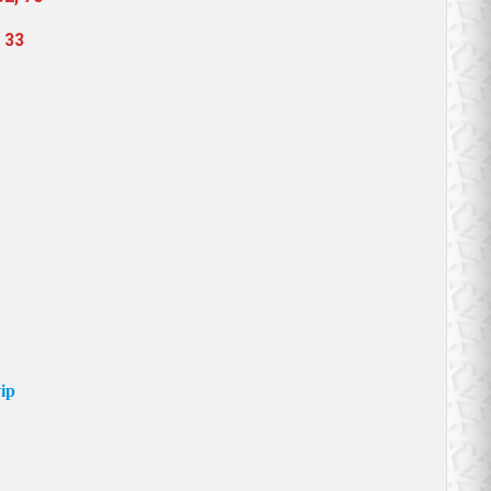
, 33
vip