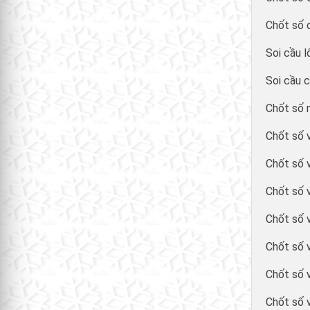
Chốt số 
Soi cầu 
Soi cầu 
Chốt số 
Chốt số 
Chốt số 
Chốt số 
Chốt số 
Chốt số 
Chốt số 
Chốt số 