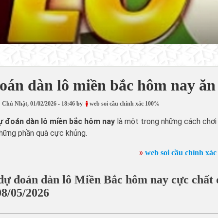
oán dàn lô miền bắc hôm nay ăn
:
Chủ Nhật, 01/02/2026 - 18:46
by
web soi cầu chính xác 100%
ự đoán dàn lô miền bắc hôm nay
là một trong những cách chơi 
những phần quà cực khủng.
»
web soi cầu chính xác
dự đoán dàn lô Miền Bắc hôm nay cực chất
08/05/2026