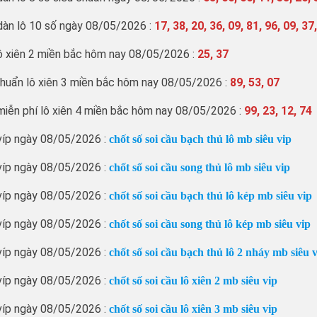
dàn lô 10 số ngày 08/05/2026 :
17, 38, 20, 36, 09, 81, 96, 09, 37
lô xiên 2 miền bắc hôm nay 08/05/2026 :
25, 37
chuẩn lô xiên 3 miền bắc hôm nay 08/05/2026 :
89, 53, 07
miễn phí lô xiên 4 miền bắc hôm nay 08/05/2026 :
99, 23, 12, 74
víp ngày 08/05/2026 :
chốt số soi cầu bạch thủ lô mb siêu vip
víp ngày 08/05/2026 :
chốt số soi cầu song thủ lô mb siêu vip
víp ngày 08/05/2026 :
chốt số soi cầu bạch thủ lô kép mb siêu vip
víp ngày 08/05/2026 :
chốt số soi cầu song thủ lô kép mb siêu vip
víp ngày 08/05/2026 :
chốt số soi cầu bạch thủ lô 2 nháy mb siêu 
víp ngày 08/05/2026 :
chốt số soi cầu lô xiên 2 mb siêu vip
víp ngày 08/05/2026 :
chốt số soi cầu lô xiên 3 mb siêu vip