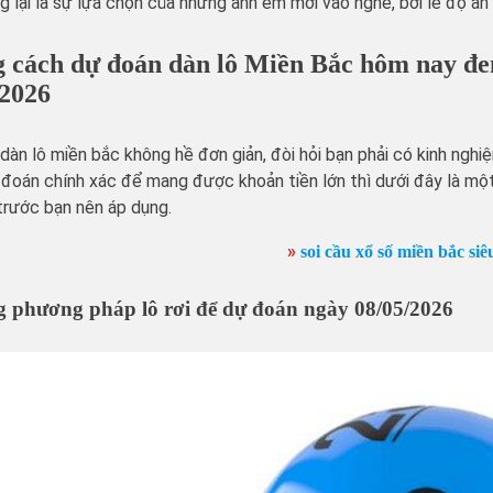
 lại là sự lựa chọn của những anh em mới vào nghề, bởi lẽ độ an t
 cách dự đoán dàn lô Miền Bắc hôm nay đem
/2026
àn lô miền bắc không hề đơn giản, đòi hỏi bạn phải có kinh nghi
đoán chính xác để mang được khoản tiền lớn thì dưới đây là mộ
trước bạn nên áp dụng.
»
soi cầu xổ số miền bắc si
 phương pháp lô rơi để dự đoán ngày 08/05/2026