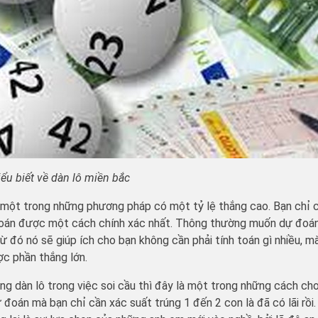
ểu biết về dàn lô miền bắc
à một trong những phương pháp có một tỷ lệ thắng cao. Bạn chỉ 
oán được một cách chính xác nhất. Thông thường muốn dự đoán 
ừ đó nó sẽ giúp ích cho bạn không cần phải tính toán gì nhiều, 
ợc phần thắng lớn.
ng dàn lô trong việc soi cầu thì đây là một trong những cách ch
đoán mà bạn chỉ cần xác suất trúng 1 đến 2 con là đã có lãi rồ