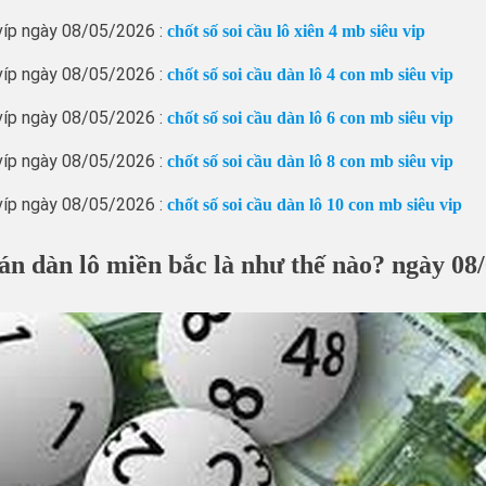
víp ngày 08/05/2026 :
chốt số soi cầu lô xiên 4 mb siêu vip
víp ngày 08/05/2026 :
chốt số soi cầu dàn lô 4 con mb siêu vip
víp ngày 08/05/2026 :
chốt số soi cầu dàn lô 6 con mb siêu vip
víp ngày 08/05/2026 :
chốt số soi cầu dàn lô 8 con mb siêu vip
víp ngày 08/05/2026 :
chốt số soi cầu dàn lô 10 con mb siêu vip
án dàn lô miền bắc là như thế nào? ngày 08