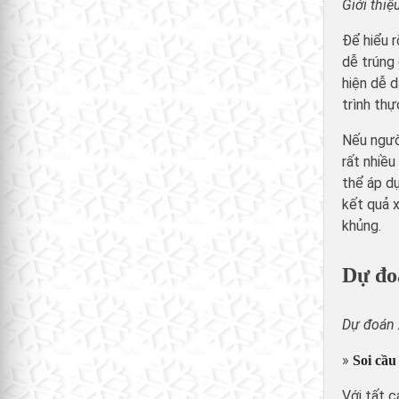
Giới thi
Để hiểu 
dễ trúng
hiện dễ d
trình thự
Nếu ngườ
rất nhiều
thể áp dụ
kết quả 
khủng.
Dự đoá
Dự đoán 
»
Soi cầu
Với tất c