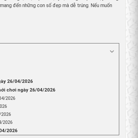
 mang đến những con số đẹp mà dễ trúng. Nếu muốn
gày 26/04/2026
ới chơi ngày 26/04/2026
/04/2026
2026
4/2026
04/2026
/04/2026