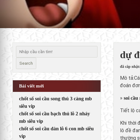
dự đ
Search
đã câp nhật
Mô tả:Cá
đoán đơn 
Bài viết mới
»
soi cầu
chốt số soi cầu song thủ 3 càng mb
siêu vip
Tiết lộ 
chốt số soi cầu bạch thủ lô 2 nháy
mb siêu vip
Khi thời 
chốt số soi cầu dàn lô 6 con mb siêu
lô đề đan
vip
thường s