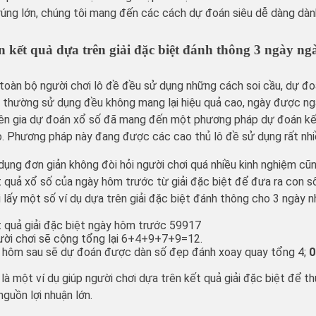
rúng lớn, chúng tôi mang đến các cách dự đoán siêu dễ dàng dành
 kết quả dựa trên giải đặc biệt đánh thông 3 ngày ng
 toàn bộ người chơi lô đề đều sử dụng những cách soi cầu, dự đ
 thường sử dụng đều không mang lại hiệu quả cao, ngày được ngà
ên gia dự đoán xổ số đã mang đến một phương pháp dự đoán kết q
o. Phương pháp này đang được các cao thủ lô đề sử dụng rất nhiề
dụng đơn giản không đòi hỏi người chơi quá nhiều kinh nghiệm c
 quả xổ số của ngày hôm trước từ giải đặc biệt để đưa ra con s
 lấy một số ví dụ dựa trên giải đặc biệt đánh thông cho 3 ngày n
 quả giải đặc biệt ngày hôm trước 59917
ời chơi sẽ cộng tổng lại 6+4+9+7+9=12.
 hôm sau sẽ dự đoán được dàn số đẹp đánh xoay quay tổng 4;
0
là một ví dụ giúp người chơi dựa trên kết quả giải đặc biệt để t
nguồn lợi nhuận lớn.