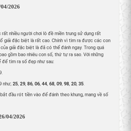
6/04/2026
rất nhiều người chơi lô đề miền trung sử dụng rất
giải đặc biệt là rất cao. Chính vì tìm ra được các con
của giải đặc biệt là đã có thể đánh ngay. Trong quá
bao gồm bao nhiêu con số, thứ tự ra sao. Với những
 để tìm ra số đẹp như sau:
9.
9 như;
25
,
29
,
86
,
06
,
44
,
68
,
09
,
98
,
20
,
35
.
i bắt đầu rót tiền vào để đánh theo khung, mang về số
26/04/2026