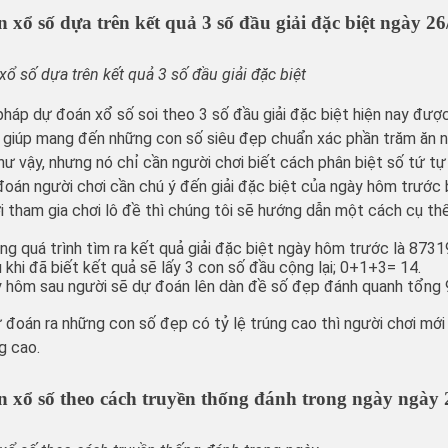
 xổ số dựa trên kết quả 3 số đầu giải đặc biệt ngày 2
ổ số dựa trên kết quả 3 số đầu giải đặc biệt
áp dự đoán xổ số soi theo 3 số đầu giải đặc biệt hiện nay được 
 giúp mang đến những con số siêu đẹp chuẩn xác phần trăm ăn nổ 
ư vậy, nhưng nó chỉ cần người chơi biết cách phân biệt số tứ tự 
đoán người chơi cần chú ý đến giải đặc biệt của ngày hôm trước 
 tham gia chơi lô đề thì chúng tôi sẽ hướng dẫn một cách cụ thể
ng quá trình tìm ra kết quả giải đặc biệt ngày hôm trước là 8731
 khi đã biết kết quả sẽ lấy 3 con số đầu cộng lại; 0+1+3= 14.
 hôm sau người sẽ dự đoán lên dàn đề số đẹp đánh quanh tổng 
 đoán ra những con số đẹp có tỷ lệ trúng cao thì người chơi mớ
g cao.
 xổ số theo cách truyền thống đánh trong ngày ngày 