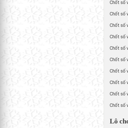
Chốt số 
Chốt số 
Chốt số 
Chốt số 
Chốt số 
Chốt số 
Chốt số 
Chốt số 
Chốt số 
Chốt số 
Lô chơ