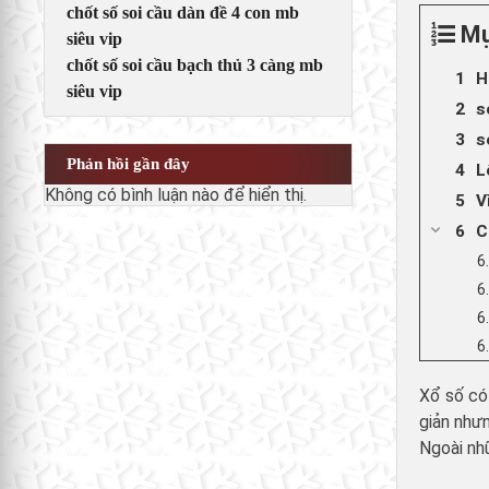
chốt số soi cầu dàn đề 4 con mb
Mụ
siêu vip
chốt số soi cầu bạch thủ 3 càng mb
H
siêu vip
s
s
Phản hồi gần đây
L
Không có bình luận nào để hiển thị.
V
C
Xổ số có 
giản nhưn
Ngoài nh