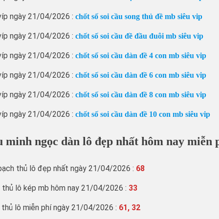
víp ngày 21/04/2026 :
chốt số soi cầu song thủ đề mb siêu vip
víp ngày 21/04/2026 :
chốt số soi cầu đề đầu đuôi mb siêu vip
víp ngày 21/04/2026 :
chốt số soi cầu dàn đề 4 con mb siêu vip
víp ngày 21/04/2026 :
chốt số soi cầu dàn đề 6 con mb siêu vip
víp ngày 21/04/2026 :
chốt số soi cầu dàn đề 8 con mb siêu vip
víp ngày 21/04/2026 :
chốt số soi cầu dàn đề 10 con mb siêu vip
ầu minh ngọc dàn lô đẹp nhất hôm nay miễn 
bạch thủ lô đẹp nhất ngày 21/04/2026 :
68
 thủ lô kép mb hôm nay 21/04/2026 :
33
 thủ lô miễn phí ngày 21/04/2026 :
61, 32