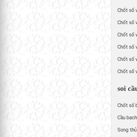
Chốt số 
Chốt số 
Chốt số 
Chốt số 
Chốt số 
Chốt số 
soi c
Chốt số 
Cầu bạch
Song thủ