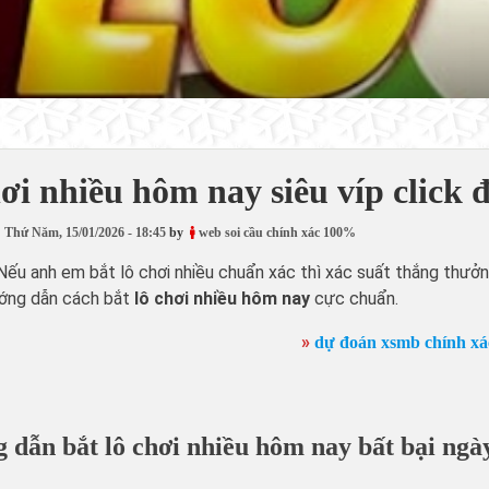
hơi nhiều hôm nay siêu víp click
:
Thứ Năm, 15/01/2026 - 18:45
by
web soi cầu chính xác 100%
Nếu anh em bắt lô chơi nhiều chuẩn xác thì xác suất thắng thưởn
ướng dẫn cách bắt
lô chơi nhiều hôm nay
cực chuẩn.
»
dự đoán xsmb chính xá
 dẫn bắt lô chơi nhiều hôm nay bất bại ngà