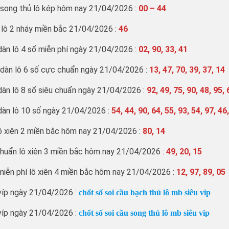
song thủ lô kép hôm nay 21/04/2026 :
00 – 44
 lô 2 nháy miền bắc 21/04/2026 :
46
dàn lô 4 số miễn phí ngày 21/04/2026 :
02, 90, 33, 41
dàn lô 6 số cực chuẩn ngày 21/04/2026 :
13, 47, 70, 39, 37, 14
dàn lô 8 số siêu chuẩn ngày 21/04/2026 :
92, 49, 75, 90, 48, 95, 
dàn lô 10 số ngày 21/04/2026 :
54, 44, 90, 64, 55, 93, 54, 97, 46
lô xiên 2 miền bắc hôm nay 21/04/2026 :
80, 14
chuẩn lô xiên 3 miền bắc hôm nay 21/04/2026 :
49, 20, 15
miễn phí lô xiên 4 miền bắc hôm nay 21/04/2026 :
12, 97, 89, 05
víp ngày 21/04/2026 :
chốt số soi cầu bạch thủ lô mb siêu vip
víp ngày 21/04/2026 :
chốt số soi cầu song thủ lô mb siêu vip