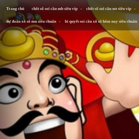
Skip
to
Trang chủ
chốt số soi cầu mb siêu vip
chốt số soi cầu mt siêu vip
content
dự đoán xổ số mn siêu chuẩn
bí quyết soi cầu xổ số hôm nay siêu chuẩn