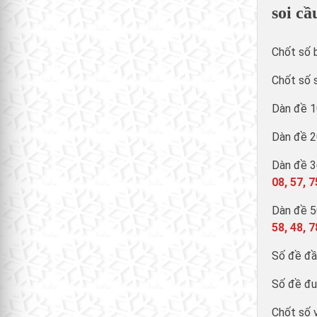
soi c
Chốt số 
Chốt số 
Dàn đề 1
Dàn đề 2
Dàn đề 3
08, 57, 7
Dàn đề 5
58, 48, 7
Số đề đầ
Số đề đu
Chốt số 