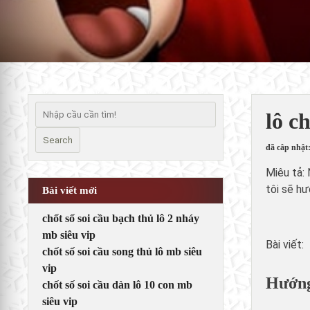
lô c
Search
đã câp nhật
Miêu tả: 
tôi sẽ h
Bài viết mới
chốt số soi cầu bạch thủ lô 2 nháy
mb siêu vip
Bài viết:
chốt số soi cầu song thủ lô mb siêu
vip
Hướng
chốt số soi cầu dàn lô 10 con mb
siêu vip