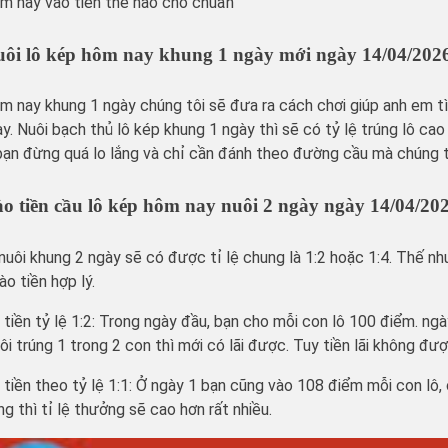
ôm nay vào tiền thế nào cho chuẩn
ôi lô kép hôm nay khung 1 ngày mới ngày 14/04/202
ôm nay khung 1 ngày chúng tôi sẽ đưa ra cách chơi giúp anh em 
y. Nuôi bạch thủ lô kép khung 1 ngày thì sẽ có tỷ lệ trúng lô cao
ạn đừng quá lo lắng và chỉ cần đánh theo đường cầu mà chúng tôi
o tiền cầu lô kép hôm nay nuôi 2 ngày ngày 14/04/20
uôi khung 2 ngày sẽ có được tỉ lệ chung là 1:2 hoặc 1:4. Thế như
ào tiền hợp lý.
tiền tỷ lệ 1:2: Trong ngày đầu, bạn cho mỗi con lô 100 điểm. ng
i trúng 1 trong 2 con thì mới có lãi được. Tuy tiền lãi không đư
tiền theo tỷ lệ 1:1: Ở ngày 1 bạn cũng vào 108 điểm mỗi con lô,
g thì tỉ lệ thưởng sẽ cao hơn rất nhiều.