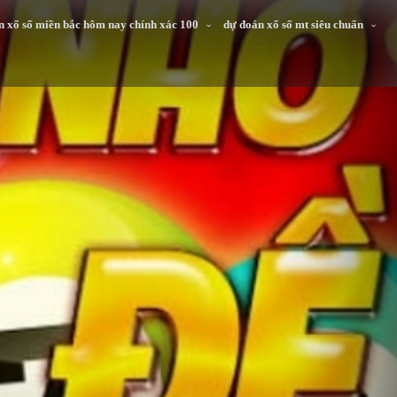
n xổ số miền bắc hôm nay chính xác 100
dự đoán xổ số mt siêu chuẩn