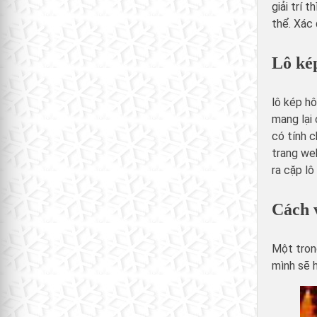
giải trí 
thể. Xác
Lô ké
lô kép h
mang lại
có tính c
trang we
ra cặp lô
Cách v
Một trong
mình sẽ 