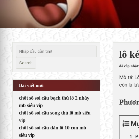
lô k
Search
đã câp nhật
Mô tả: L
còn là lự
Bài viết mới
chốt số soi cầu bạch thủ lô 2 nháy
Phươn
mb siêu vip
chốt số soi cầu song thủ lô mb siêu
vip
Mụ
chốt số soi cầu dàn lô 10 con mb
siêu vip
P