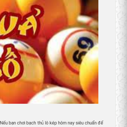
. Nếu bạn chơi bạch thủ lô kép hôm nay siêu chuẩn để