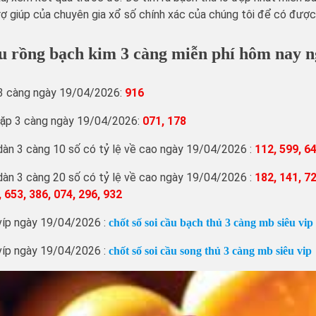
rợ giúp của chuyên gia xổ số chính xác của chúng tôi để có đượ
ầu rồng bạch kim 3 càng miễn phí hôm nay n
3 càng ngày 19/04/2026:
916
cặp 3 càng ngày 19/04/2026:
071, 178
dàn 3 càng 10 số có tỷ lệ về cao ngày 19/04/2026 :
112, 599, 64
dàn 3 càng 20 số có tỷ lệ về cao ngày 19/04/2026 :
182, 141, 72
, 653, 386, 074, 296, 932
víp ngày 19/04/2026 :
chốt số soi cầu bạch thủ 3 càng mb siêu vip
víp ngày 19/04/2026 :
chốt số soi cầu song thủ 3 càng mb siêu vip