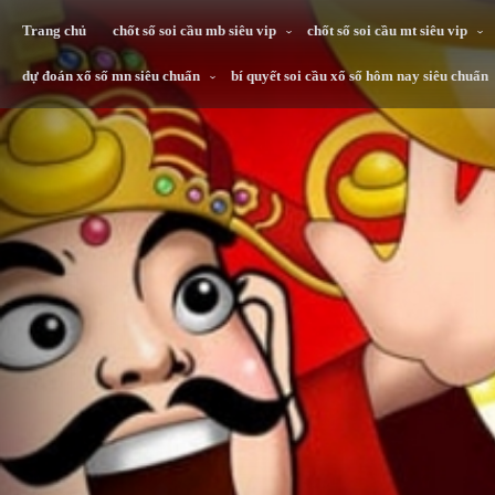
Skip
to
Trang chủ
chốt số soi cầu mb siêu vip
chốt số soi cầu mt siêu vip
content
dự đoán xổ số mn siêu chuẩn
bí quyết soi cầu xổ số hôm nay siêu chuẩn