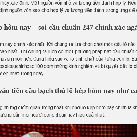
thì hãy xác định. Một nguồn vốn nhỏ và lượng tiền đánh hợp lý. N
 định nguồn vốn sao cho hợp lý và lượng tiền đánh tương ứng để 
p hôm nay – soi cầu chuẩn 247 chính xác ng
ôm nay chính xác nhất. Khi chúng ta lựa chọn chơi một cầu lô nà
 cao nhất. Thì chúng ta luôn có một phương pháp bắt cầu chuẩn c
huyên môn hơn. Càng hiểu sâu và rõ tính chất của từng con lô. Bạ
bsoicauchinhxac100.com những kinh nghiệm và bí quyết bắt lô chí
 đẹp nhất trong ngày.
ào tiền cầu bạch thủ lô kép hôm nay như c
 những điểm quan trọng nhất khi chơi lô kép hôm nay chính là kh
hướng dẫn mọi người công đoạn này hiệu quả nhất.