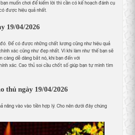
ếu bạn muốn chơi để kiếm lời thì cần có kế hoạch đánh cụ
có được hiệu quả nhất.
ày 19/04/2026
o đó. Để có được những chất lượng cũng như hiệu quả
hính xác cũng như đẹp nhất. Vì khi làm như thế bạn sẽ
n càng dễ dàng bắt nó, khi bạn đến với
nh xác. Cao thủ soi cầu chốt số giúp bạn tự mình tìm
ao thủ ngày 19/04/2026
ả năng vào vào tiền hợp lý. Cho nên dưới đây chúng