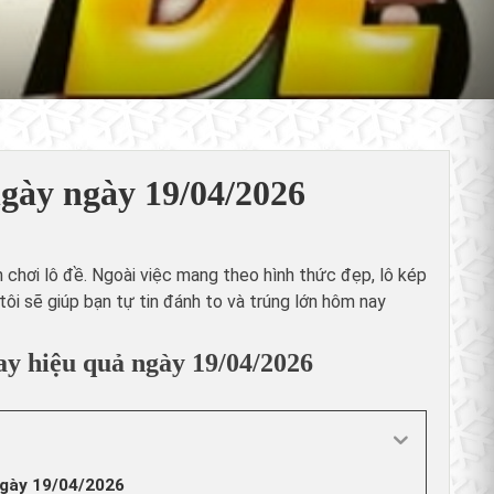
gày ngày 19/04/2026
chơi lô đề. Ngoài việc mang theo hình thức đẹp, lô kép
tôi sẽ giúp bạn tự tin đánh to và trúng lớn hôm nay
ay hiệu quả ngày 19/04/2026
ngày 19/04/2026