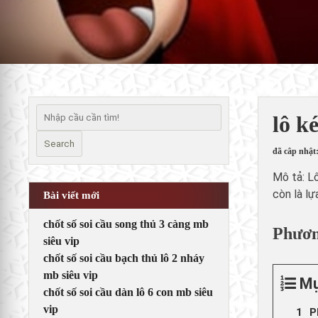
lô k
Search
đã câp nhật
Mô tả: L
còn là lự
Bài viết mới
chốt số soi cầu song thủ 3 càng mb
Phươn
siêu vip
chốt số soi cầu bạch thủ lô 2 nháy
mb siêu vip
Mụ
chốt số soi cầu dàn lô 6 con mb siêu
vip
P