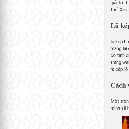
giải trí 
thể. Xác
Lô ké
lô kép h
mang lại
có tính c
trang we
ra cặp lô
Cách v
Một trong
mình sẽ 