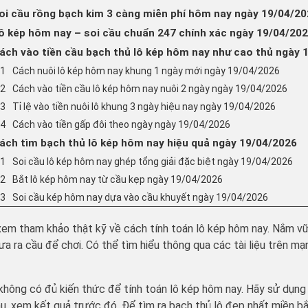
oi cầu rồng bạch kim 3 càng miễn phí hôm nay ngày 19/04/2
ô kép hôm nay – soi cầu chuẩn 247 chính xác ngày 19/04/20
ách vào tiền cầu bạch thủ lô kép hôm nay như cao thủ ngày 
Cách nuôi lô kép hôm nay khung 1 ngày mới ngày 19/04/2026
Cách vào tiền cầu lô kép hôm nay nuôi 2 ngày ngày 19/04/2026
Tỉ lệ vào tiền nuôi lô khung 3 ngày hiệu nay ngày 19/04/2026
Cách vào tiền gấp đôi theo ngày ngày 19/04/2026
ách tìm bạch thủ lô kép hôm nay hiệu quả ngày 19/04/2026
Soi cầu lô kép hôm nay ghép tổng giải đặc biệt ngày 19/04/2026
Bắt lô kép hôm nay từ cầu kẹp ngày 19/04/2026
Soi cầu kép hôm nay dựa vào cầu khuyết ngày 19/04/2026
xem tham khảo thật kỹ về cách tính toán lô kép hôm nay. Nắm vữ
ưa ra cầu để chơi. Có thể tìm hiểu thông qua các tài liệu trên mạ
không có đủ kiến thức để tính toán lô kép hôm nay. Hãy sử dụn
ầu, xem kết quả trước đó. Để tìm ra bạch thủ lô đẹp nhất miền b