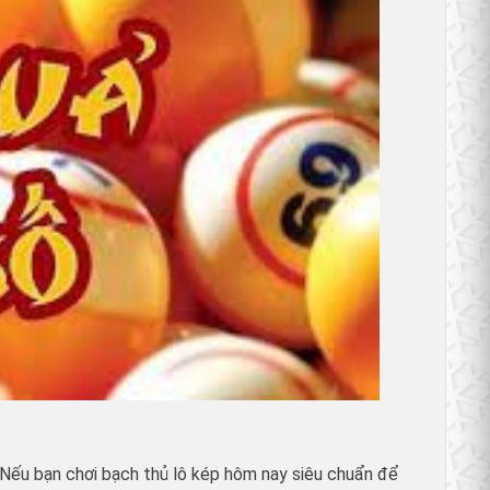
. Nếu bạn chơi bạch thủ lô kép hôm nay siêu chuẩn để