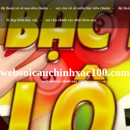
dự đoán xổ số mn siêu chuẩn
soi cầu xổ số miền bắc siêu chuẩn
dự đoá
lô đẹp hôm nay vip
soi cầu chính xác nhất hôm nay
websoicauchinhxac100.com
web soi cầu chính xác 100%