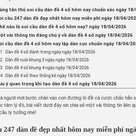
ùng tân thủ soi cầu dàn đề 4 số hôm nay chuẩn xác ngày 18
oi cầu 247 dàn đề đẹp nhất hôm nay miễn phí ngày 18/04/20
hế nào là soi cầu dàn đề 4 số hôm nay? ngày 18/04/2026
ột vài thông tin đáng chú ý về dàn đề 4 số ngày 18/04/2026
oi cầu dàn đề 4 số hôm nay lập dàn cực chuẩn ngày 18/04/2
Dàn đề 4 số đánh trong ngày ngày 18/04/2026
Dàn đề nuôi khung 3 ngày ngày 18/04/2026
Dàn đề 4 số khung 4 ngày ngày 18/04/2026
Dàn đề 4 số theo thống kê ngày 18/04/2026
ưu ý quan trọng khi tạo dàn đề 4 số ngày 18/04/2026
là người mới bước chân vào con đường lô đề cá cược chắc hẳn s
 tâm lý đó, bài viết dưới đây xin chia sẻ một vài thông tin liên
cầu lý tưởng nhé!
ầu 247 dàn đề đẹp nhất hôm nay miễn phí ng