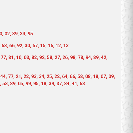
0, 02, 89, 34, 95
, 63, 66, 92, 30, 67, 15, 16, 12, 13
 77, 81, 10, 03, 82, 92, 58, 27, 26, 98, 78, 94, 89, 42,
 44, 77, 21, 22, 93, 34, 25, 22, 64, 66, 58, 08, 18, 07, 09,
, 53, 89, 05, 99, 95, 18, 39, 37, 84, 41, 63