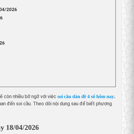
/04/2026
26
026
ẽ còn nhiều bỡ ngỡ với việc
.
soi cầu dàn đề 4 số hôm nay
 quan đến soi cầu. Theo dõi nội dung sau để biết phương
ày 18/04/2026