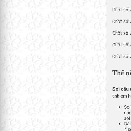
Chốt số 
Chốt số 
Chốt số 
Chốt số 
Chốt số 
Thế nà
Soi cầu 
anh em h
Soi
các
soi
Dàn
4 s