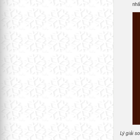
nhấ
Lý giải s