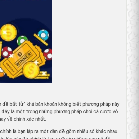
n đề bất tử” khá băn khoăn không biết phương pháp này
ế, đây là một trong những phương pháp chơi cá cược vô
ay về chính xác nhất.
chính là bạn lập ra một dàn đề gồm nhiều số khác nhau.
c lúc này đó chính là tìm ra được những con số đề