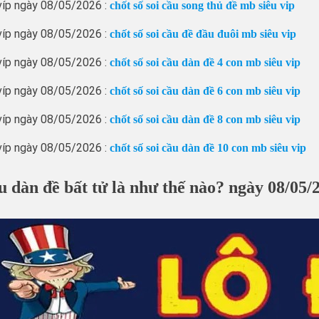
víp ngày 08/05/2026 :
chốt số soi cầu song thủ đề mb siêu vip
víp ngày 08/05/2026 :
chốt số soi cầu đề đầu đuôi mb siêu vip
víp ngày 08/05/2026 :
chốt số soi cầu dàn đề 4 con mb siêu vip
víp ngày 08/05/2026 :
chốt số soi cầu dàn đề 6 con mb siêu vip
víp ngày 08/05/2026 :
chốt số soi cầu dàn đề 8 con mb siêu vip
víp ngày 08/05/2026 :
chốt số soi cầu dàn đề 10 con mb siêu vip
u dàn đề bất tử là như thế nào? ngày 08/05/