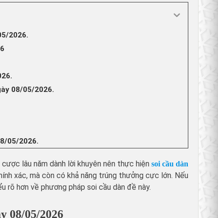
05/2026.
26
026.
gày 08/05/2026.
08/05/2026.
á cược lâu năm dành lời khuyên nên thực hiện
soi cầu dàn
hính xác, mà còn có khả năng trúng thưởng cực lớn. Nếu
iểu rõ hơn về phương pháp soi cầu dàn đề này.
ày 08/05/2026