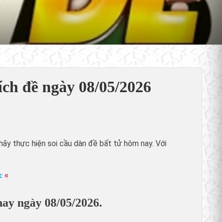
ích đề ngày 08/05/2026
hãy thực hiện soi cầu dàn đề bất tử hôm nay. Với
«
c
nay ngày 08/05/2026.