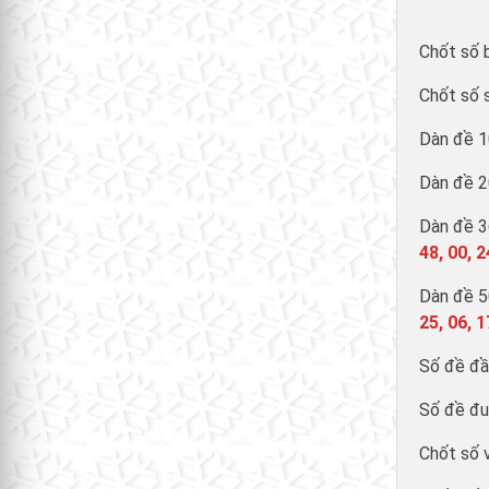
Chốt số 
Chốt số 
Dàn đề 1
Dàn đề 2
Dàn đề 3
48, 00, 2
Dàn đề 5
25, 06, 1
Số đề đầ
Số đề đu
Chốt số 