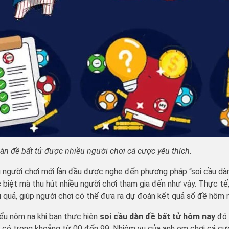
àn đề bất tử được nhiều người chơi cá cược yêu thích.
u người chơi mới lần đầu được nghe đến phương pháp “soi cầu dà
c biệt mà thu hút nhiều người chơi tham gia đến như vậy. Thực t
 quả, giúp người chơi có thể đưa ra dự đoán kết quả số đề hôm n
ểu nôm na khi bạn thực hiện
soi cầu dàn đề bất tử hôm nay
đó 
 có trong khoảng từ 00 đến 99. Nhiệm vụ của anh em chơi cá cượ