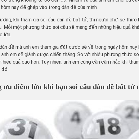
 hôm nay để ghép vào trong dàn đề của mình.
ờng, khi tham gia soi cầu dàn đề bất tử, thì người chơi sẽ thự
u. Mỗi một phương thức soi cầu sẽ mang đến những hiệu quả khác
c lớn.
dàn đề mà anh em tham gia đặt cược sẽ về trong ngày hôm nay h
 anh em sẽ giành được chiến thắng. So với nhiều phương thức soi 
 hiệu quả cao hơn. Tuy nhiên, anh em cũng cần cân nhắc khi tham
 đó.
ưu điểm lớn khi bạn soi cầu dàn đề bất tử 