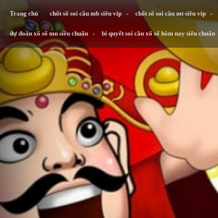
Skip
to
Trang chủ
chốt số soi cầu mb siêu vip
chốt số soi cầu mt siêu vip
content
dự đoán xổ số mn siêu chuẩn
bí quyết soi cầu xổ số hôm nay siêu chuẩn