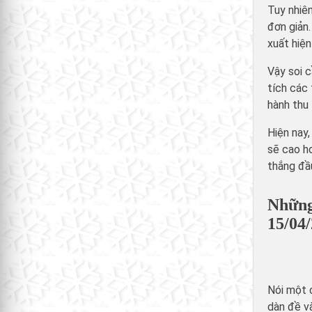
Tuy nhiê
đơn giản
xuất hiện
Vậy soi c
tích các
hành thu
Hiện nay,
sẽ cao h
thắng đầu
Những
15/04
Nói một 
dàn đề v