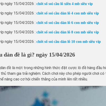
víp ngày 15/04/2026 :
chốt số soi cầu lô xiên 4 mb siêu vip
víp ngày 15/04/2026 :
chốt số soi cầu dàn lô 4 con mb siêu vip
víp ngày 15/04/2026 :
chốt số soi cầu dàn lô 6 con mb siêu vip
víp ngày 15/04/2026 :
chốt số soi cầu dàn lô 8 con mb siêu vip
víp ngày 15/04/2026 :
chốt số soi cầu dàn lô 10 con mb siêu vip
u dàn đề là gì? ngày 15/04/2026
dàn đề là một trong những hình thức đặt cược lô đề hàng đầu hi
thủ tham gia trải nghiệm. Cách chơi này cho phép người chơi có 
hể nâng cao cơ hội chiến thắng của mình lên rất nhiều.