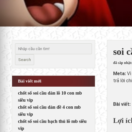
soi 
Search
đã câp nhật
Meta:
Vì
trả lời c
Bài viết mới
chốt số soi cầu dàn lô 10 con mb
siêu vip
Bài viết:
chốt số soi cầu dàn đề 4 con mb
siêu vip
Lợi íc
chốt số soi cầu bạch thủ lô mb siêu
vip