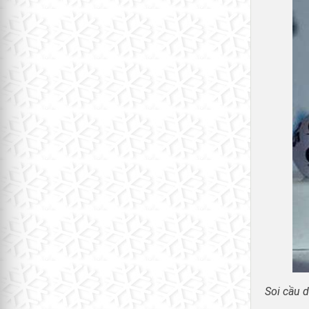
Soi cầu 