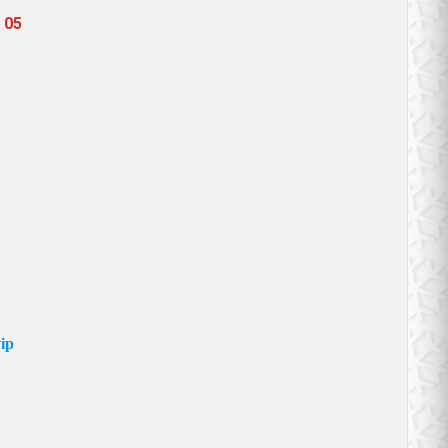
, 05
vip