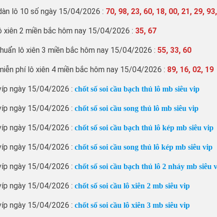
dàn lô 10 số ngày 15/04/2026 :
70, 98, 23, 60, 18, 00, 21, 29, 93
lô xiên 2 miền bắc hôm nay 15/04/2026 :
35, 67
chuẩn lô xiên 3 miền bắc hôm nay 15/04/2026 :
55, 33, 60
miễn phí lô xiên 4 miền bắc hôm nay 15/04/2026 :
89, 16, 02, 19
víp ngày 15/04/2026 :
chốt số soi cầu bạch thủ lô mb siêu vip
víp ngày 15/04/2026 :
chốt số soi cầu song thủ lô mb siêu vip
víp ngày 15/04/2026 :
chốt số soi cầu bạch thủ lô kép mb siêu vip
víp ngày 15/04/2026 :
chốt số soi cầu song thủ lô kép mb siêu vip
víp ngày 15/04/2026 :
chốt số soi cầu bạch thủ lô 2 nháy mb siêu 
víp ngày 15/04/2026 :
chốt số soi cầu lô xiên 2 mb siêu vip
víp ngày 15/04/2026 :
chốt số soi cầu lô xiên 3 mb siêu vip