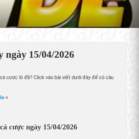
y ngày 15/04/2026
 cá cược lô đề? Click vào bài viết dưới đây để có câu
«
uẩn
 cá cược ngày 15/04/2026