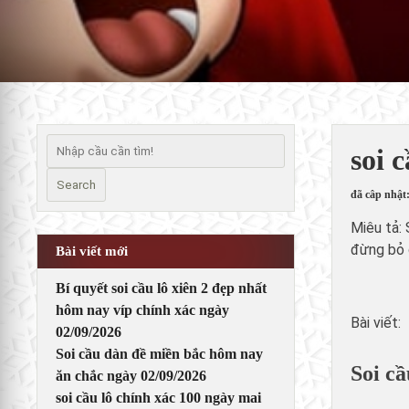
soi 
Search
đã câp nhật
Miêu tả:
đừng bỏ q
Bài viết mới
Bí quyết soi cầu lô xiên 2 đẹp nhất
hôm nay víp chính xác ngày
Bài viết:
02/09/2026
Soi cầu dàn đề miền bắc hôm nay
Soi c
ăn chắc ngày 02/09/2026
soi cầu lô chính xác 100 ngày mai