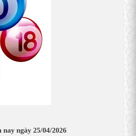
 nay ngày 25/04/2026