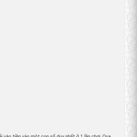
 vào tiền vào một con số duy nhất ở 1 lần chơi. Qua