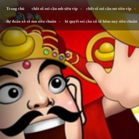
Skip
to
Trang chủ
chốt số soi cầu mb siêu vip
chốt số soi cầu mt siêu vip
content
dự đoán xổ số mn siêu chuẩn
bí quyết soi cầu xổ số hôm nay siêu chuẩn