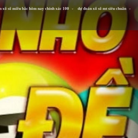
n xổ số miền bắc hôm nay chính xác 100
dự đoán xổ số mt siêu chuẩn