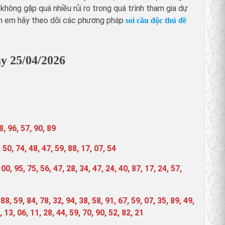
không gặp quá nhiều rủi ro trong quá trình tham gia dự
anh em hãy theo dõi các phương pháp
soi cầu độc thủ đề
ày 25/04/2026
8, 96, 57, 90, 89
, 50, 74, 48, 47, 59, 88, 17, 07, 54
 00, 95, 75, 56, 47, 28, 34, 47, 24, 40, 87, 17, 24, 57,
 88, 59, 84, 78, 32, 94, 38, 58, 91, 67, 59, 07, 35, 89, 49,
, 13, 06, 11, 28, 44, 59, 70, 90, 52, 82, 21