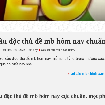
cầu độc thủ đề mb hôm nay chuẩn
:
Thứ Hai, 19/01/2026 - 18:42
by
web soi cầu chính xác 100%
 Soi cầu độc thủ đề mb hôm nay miễn phí, tỷ lệ trúng thưởng cao
ua bài viết này nhé.
»
soi cầu mb chính xác
ầu độc thủ đề mb hôm nay cực chuẩn, một ph