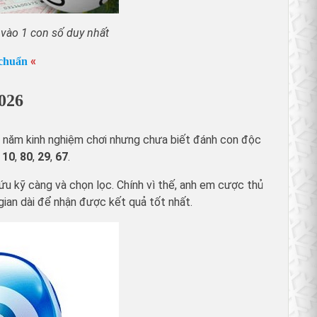
 vào 1 con số duy nhất
«
 chuẩn
026
ều năm kinh nghiệm chơi nhưng chưa biết đánh con độc
,
10
,
80
,
29
,
67
.
u kỹ càng và chọn lọc. Chính vì thế, anh em cược thủ
ian dài để nhận được kết quả tốt nhất.