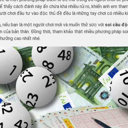
ể thấy cách đánh này ẩn chứa khá nhiều rủi ro, khiến anh em tha
ười chơi đầu tư vào độc thủ đề đều là những tay chơi có nhiều k
n, nếu bạn là một người chơi mới và muốn thử sức với
soi cầu độ
n của bản thân. Đồng thời, tham khảo thật nhiều phương pháp soi
thưởng cao nhất nhé.