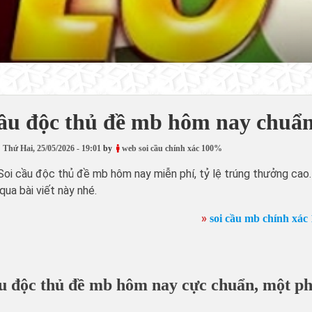
cầu độc thủ đề mb hôm nay chuẩn
:
Thứ Hai, 25/05/2026 - 19:01
by
web soi cầu chính xác 100%
 Soi cầu độc thủ đề mb hôm nay miễn phí, tỷ lệ trúng thưởng cao
ua bài viết này nhé.
»
soi cầu mb chính xác
ầu độc thủ đề mb hôm nay cực chuẩn, một ph