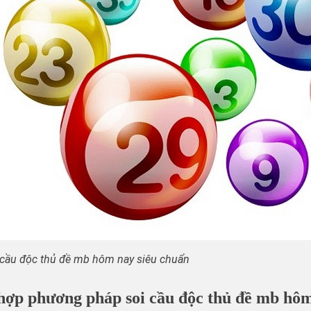
cầu độc thủ đề mb hôm nay siêu chuẩn
hợp phương pháp soi cầu độc thủ đề mb hôm