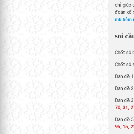
chỉ giúp 
đoán xổ 
mb hôm 
soi c
Chốt số 
Chốt số 
Dàn đề 1
Dàn đề 2
Dàn đề 3
70, 31, 2
Dàn đề 5
95, 15, 2