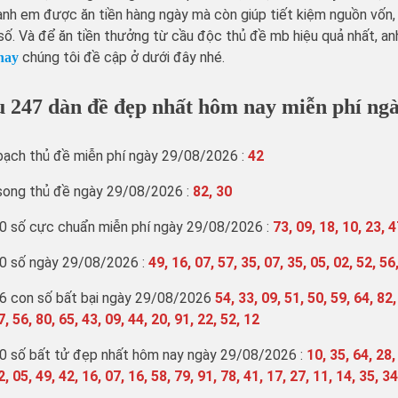
anh em được ăn tiền hàng ngày mà còn giúp tiết kiệm nguồn vốn, 
số. Và để ăn tiền thưởng từ cầu độc thủ đề mb hiệu quả nhất, 
chúng tôi đề cập ở dưới đây nhé.
nay
ầu 247 dàn đề đẹp nhất hôm nay miễn phí ng
bạch thủ đề miễn phí ngày 29/08/2026 :
42
song thủ đề ngày 29/08/2026 :
82, 30
0 số cực chuẩn miễn phí ngày 29/08/2026 :
73, 09, 18, 10, 23, 4
0 số ngày 29/08/2026 :
49, 16, 07, 57, 35, 07, 35, 05, 02, 52, 56
6 con số bất bại ngày 29/08/2026
54, 33, 09, 51, 50, 59, 64, 82,
7, 56, 80, 65, 43, 09, 44, 20, 91, 22, 52, 12
0 số bất tử đẹp nhất hôm nay ngày 29/08/2026 :
10, 35, 64, 28,
2, 05, 49, 42, 16, 07, 16, 58, 79, 91, 78, 41, 17, 27, 11, 14, 35, 34