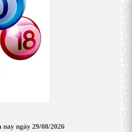
 nay ngày 29/08/2026