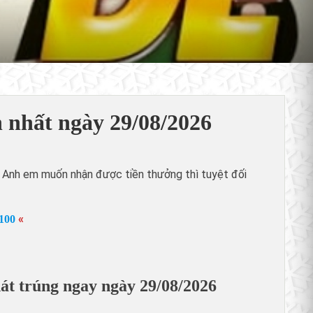
 nhất ngày 29/08/2026
. Anh em muốn nhận được tiền thưởng thì tuyệt đối
«
 100
át trúng ngay ngày 29/08/2026