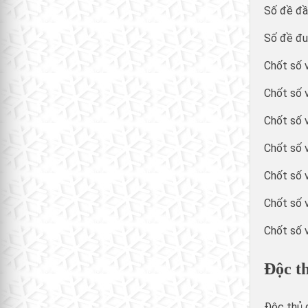
Số đề đầ
Số đề đu
Chốt số 
Chốt số 
Chốt số 
Chốt số 
Chốt số 
Chốt số 
Chốt số 
Độc th
Độc thủ 