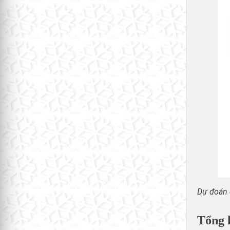
Dự đoán 
Tổng 