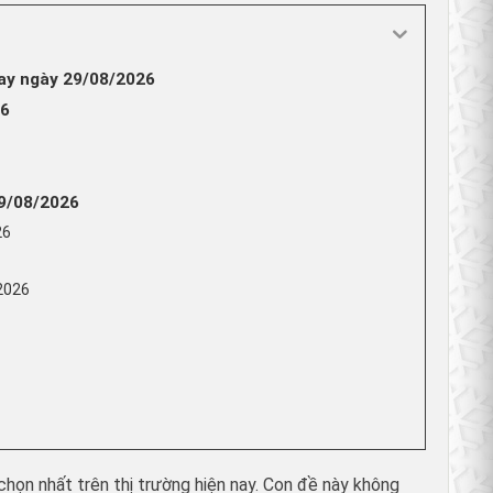
ay ngày 29/08/2026
26
9/08/2026
26
2026
chọn nhất trên thị trường hiện nay. Con đề này không