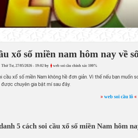
cầu xổ số miền nam hôm nay về s
:
Thứ Tư, 27/05/2026 - 19:02
by
web soi cầu chính xác 100%
oi cầu xổ số miền Nam không hề đơn giản. Vì thế nếu bạn muốn 
 được chuyên gia bật mí sau đây.
»
«
web soi cầu lô
danh 5 cách soi cầu xổ số miền Nam hôm nay