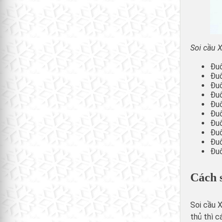
Soi cầu 
Đuô
Đuô
Đuô
Đuô
Đuô
Đuô
Đuô
Đuô
Đuô
Đuô
Cách 
Soi cầu 
thủ thì 