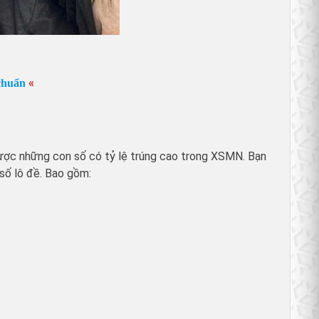
«
chuẩn
 được những con số có tỷ lệ trúng cao trong XSMN. Bạn
số lô đề. Bao gồm: