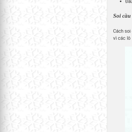
Đầu
Soi cầ
Cách soi
vì các lô