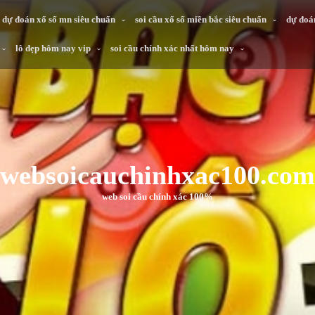
dự đoán xổ số mn siêu chuẩn
soi cầu xổ số miền bắc siêu chuẩn
dự đoá
lô đẹp hôm nay vip
soi cầu chính xác nhất hôm nay
websoicauchinhxac100.com
web soi cầu chính xác 100%