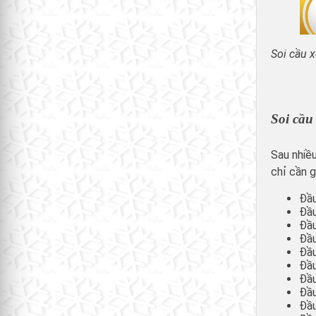
Soi cầu 
Soi cầu
Sau nhiề
chỉ cần 
Đầu
Đầu
Đầu
Đầu
Đầu
Đầu
Đầu
Đầu
Đầu