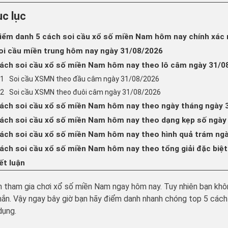
c lục
iểm danh 5 cách soi cầu xổ số miền Nam hôm nay chính xác 
oi cầu miền trung hôm nay ngày 31/08/2026
ách soi cầu xổ số miền Nam hôm nay theo lô câm ngày 31/0
Soi cầu XSMN theo đầu câm ngày 31/08/2026
Soi cầu XSMN theo đuôi câm ngày 31/08/2026
ách soi cầu xổ số miền Nam hôm nay theo ngày tháng ngày 
ách soi cầu xổ số miền Nam hôm nay theo dạng kẹp số ngày
ách soi cầu xổ số miền Nam hôm nay theo hình quả trám ng
ách soi cầu xổ số miền Nam hôm nay theo tổng giải đặc biệ
ết luận
 tham gia chơi xổ số miền Nam ngay hôm nay. Tuy nhiên bạn khô
ắn. Vậy ngay bây giờ bạn hãy điểm danh nhanh chóng top 5 các
dụng.