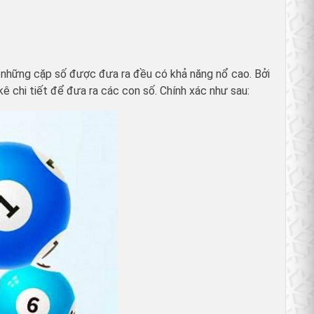
những cặp số được đưa ra đều có khả năng nổ cao. Bởi
kê chi tiết để đưa ra các con số. Chính xác như sau: