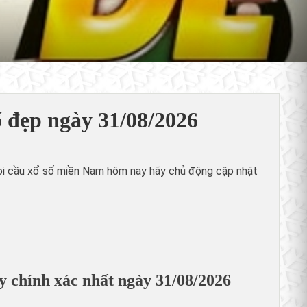
ố đẹp ngày 31/08/2026
soi cầu xổ số miền Nam hôm nay hãy chủ động cập nhật
 chính xác nhất ngày 31/08/2026