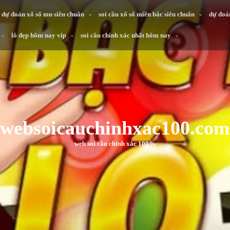
dự đoán xổ số mn siêu chuẩn
soi cầu xổ số miền bắc siêu chuẩn
dự đoá
lô đẹp hôm nay vip
soi cầu chính xác nhất hôm nay
websoicauchinhxac100.com
web soi cầu chính xác 100%