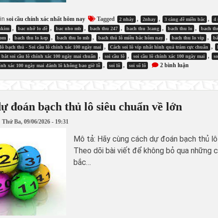
 in
soi cầu chính xác nhất hôm nay
Tagged
,
,
,
2 nháy
2nhay
3 càng đề miền bắc
4 
,
,
,
,
,
,
hkim
bac nhớ lo đề
bac nho mb
bach thu 247
bach thu 3cang
bach thu lo
bach th
,
,
,
,
,
com
bach thu lo kep
bach thu lo mb
bach thủ lô miền bắc hôm nay
bach thu lo vip
bắ
,
,
lô bạch thủ - Soi cầu lô chính xác 100 ngày mai
Cách soi lô víp nhất hình quả trám cực chuẩn
,
,
,
bắt soi cầu lô chính xác 100 ngày mai chuẩn
soi cầu lô
soi cầu lô chính xác 100 ngày mai
so
ở
,
,
2 bình luận
hính xác 100 ngày mai đánh lô không bao giờ lỗ
soi lô
soi số lô
soi
cầu
lô
chính
xác
ự đoán bạch thủ lô siêu chuẩn về lớn
100
ngày
:
Thứ Ba, 09/06/2026 - 19:31
mai
ăn
thông
Mô tả: Hãy cùng cách dự đoán bạch thủ lô 
Theo dõi bài viết để không bỏ qua những 
bắc…