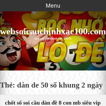
Skip
Menu
to
content
websoicauchinhxac100.com
web soi cầu chính xác 100%
Thẻ:
dàn de 50 số khung 2 ngày
chốt số soi cầu dàn đề 8 con mb siêu vip