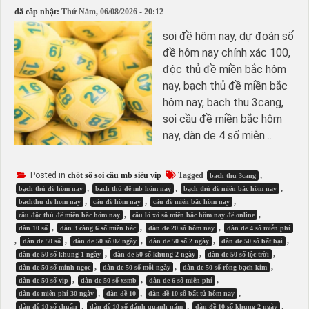
đã câp nhật:
Thứ Năm, 06/08/2026 - 20:12
soi đề hôm nay, dự đoán số
đề hôm nay chính xác 100,
độc thủ đề miền bắc hôm
nay, bạch thủ đề miền bắc
hôm nay, bach thu 3cang,
soi cầu đề miền bắc hôm
nay, dàn de 4 số miễn…
Posted in
chốt số soi cầu mb siêu vip
Tagged
,
bach thu 3cang
,
,
,
bạch thủ đề hôm nay
bạch thủ đề mb hôm nay
bạch thủ đề miền bắc hôm nay
,
,
,
bachthu de hom nay
cầu đề hôm nay
cầu đề miền bắc hôm nay
,
,
cầu độc thủ đề miền bắc hôm nay
cầu lô xổ số miền bắc hôm nay đề online
,
,
,
dàn 10 số
dàn 3 càng 6 số miền bắc
dàn de 20 số hôm nay
dàn de 4 số miễn phí
,
,
,
,
,
dàn de 50 số
dàn de 50 số 02 ngày
dàn de 50 số 2 ngày
dàn de 50 số bất bại
,
,
,
dàn de 50 số khung 1 ngày
dàn de 50 số khung 2 ngày
dàn de 50 số lộc trời
,
,
,
dàn de 50 số minh ngọc
dàn de 50 số mỗi ngày
dàn de 50 số rồng bạch kim
,
,
,
dàn de 50 số vip
dàn de 50 số xsmb
dàn de 6 số miễn phí
,
,
,
dàn de miễn phí 30 ngày
dàn đề 10
dàn đề 10 số bất tử hôm nay
,
,
,
dàn đề 10 số chuẩn
dàn đề 10 số đánh quanh năm
dàn đề 10 số khung 2 ngày