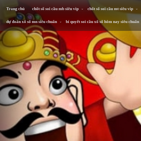
Skip
to
Trang chủ
chốt số soi cầu mb siêu vip
chốt số soi cầu mt siêu vip
content
dự đoán xổ số mn siêu chuẩn
bí quyết soi cầu xổ số hôm nay siêu chuẩn