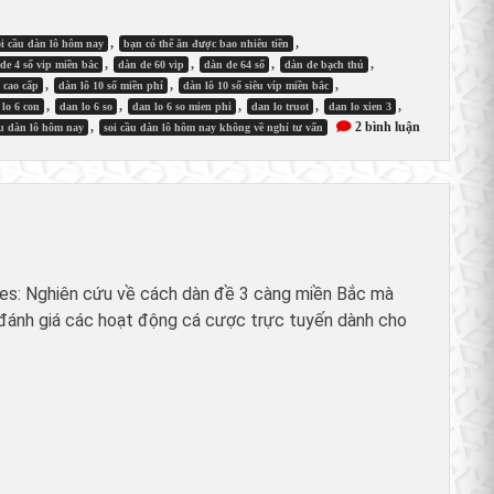
,
,
oi cầu dàn lô hôm nay
bạn có thể ăn được bao nhiêu tiền
,
,
,
,
de 4 số vip miền bắc
dàn de 60 vip
dàn de 64 số
dàn de bạch thủ
,
,
,
 cao cấp
dàn lô 10 số miền phí
dàn lô 10 số siêu víp miền bắc
,
,
,
,
,
lo 6 con
dan lo 6 so
dan lo 6 so mien phi
dan lo truot
dan lo xien 3
ở
,
2 bình luận
ầu dàn lô hôm nay
soi cầu dàn lô hôm nay không về nghỉ tư vấn
soi
cầu
dàn
lô
hôm
nay
không
về
nghỉ
tư
es: Nghiên cứu về cách dàn đề 3 càng miền Bắc mà
vấn
 đánh giá các hoạt động cá cược trực tuyến dành cho