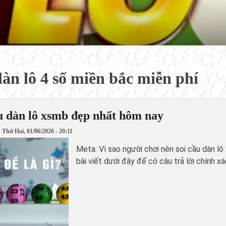
dàn lô 4 số miền bắc miễn phí
ầu dàn lô xsmb đẹp nhất hôm nay
:
Thứ Hai, 01/06/2026 - 20:11
Meta: Vì sao người chơi nên soi cầu dàn l
bài viết dưới đây để có câu trả lời chính x