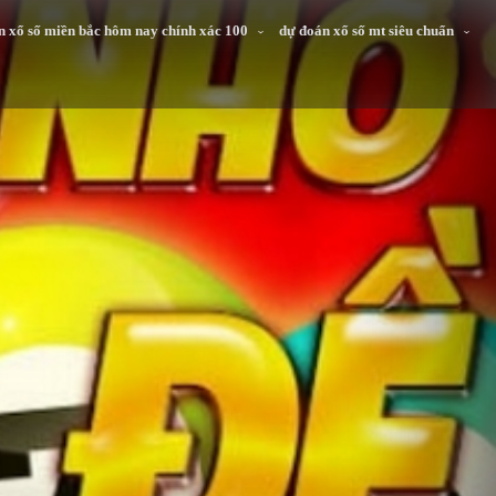
n xổ số miền bắc hôm nay chính xác 100
dự đoán xổ số mt siêu chuẩn