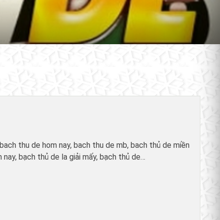
 bach thu de hom nay, bach thu de mb, bach thủ de miền
nay, bạch thủ de la giải mấy, bạch thủ de…