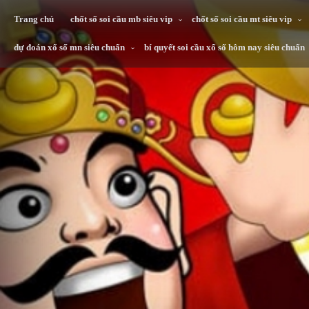
Skip
to
Trang chủ
chốt số soi cầu mb siêu vip
chốt số soi cầu mt siêu vip
content
dự đoán xổ số mn siêu chuẩn
bí quyết soi cầu xổ số hôm nay siêu chuẩn