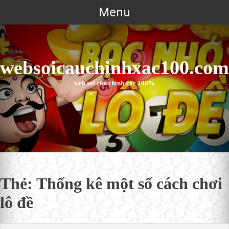
Skip
Menu
to
content
websoicauchinhxac100.com
web soi cầu chính xác 100%
Thẻ:
Thống kê một số cách chơi
lô đề