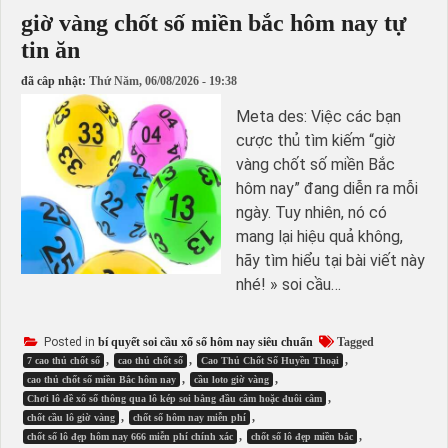
giờ vàng chốt số miền bắc hôm nay tự
tin ăn
đã câp nhật:
Thứ Năm, 06/08/2026 - 19:38
Meta des: Việc các bạn
cược thủ tìm kiếm “giờ
vàng chốt số miền Bắc
hôm nay” đang diễn ra mỗi
ngày. Tuy nhiên, nó có
mang lại hiệu quả không,
hãy tìm hiểu tại bài viết này
nhé! » soi cầu…
Posted in
bí quyết soi cầu xổ số hôm nay siêu chuẩn
Tagged
,
,
,
7 cao thủ chốt số
cao thủ chốt số
Cao Thủ Chốt Số Huyền Thoại
,
,
cao thủ chốt số miền Bắc hôm nay
cầu loto giờ vàng
,
Chơi lô đề xổ số thông qua lô kép soi bằng đầu câm hoặc đuôi câm
,
,
chốt cầu lô giờ vàng
chốt số hôm nay miễn phí
,
,
chốt số lô đẹp hôm nay 666 miễn phí chính xác
chốt số lô đẹp miền bắc